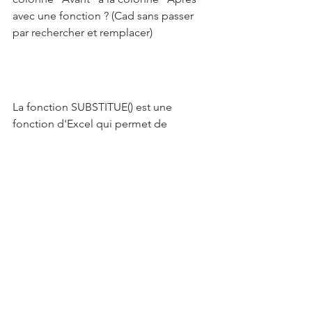
avec une fonction ? (Cad sans passer 
par rechercher et remplacer)
La fonction SUBSTITUE() est une 
fonction d'Excel qui permet de 
remplacer une chaîne de caractères par 
une autre dans une cellule ou une 
plage de cellules. La syntaxe de la 
fonction est la suivante :
SUBSTITUE(texte; ancien_texte; 
nouveau_texte; [num_occurrence])
texte : la cellule ou la plage de 
cellules contenant le texte que 
vous souhaitez modifier.
ancien_texte : la chaîne de 
caractères que vous souhaitez 