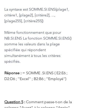
La syntaxe est SOMME.SI.ENS(plage1, 
critère1, [plage2], [critère2], ..., 
[plage255], [critère255])
Même fonctionnement que pour 
NB.SI.ENS La fonction SOMME.SI.ENS() 
somme les valeurs dans la plage 
spécifiée qui répondent 
simultanément à tous les critères 
spécifiés.
Réponse : 
= SOMME .SI.ENS ( E2:E6 ; 
D2:D6 ; ''Excel'' ; B2:B6 ; ''Employé'')
Question 5
 : 
Comment passe-t-on de la 
colonne "Avant" à la colonne "Après" 