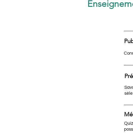
Enseignemen
Pub
Conn
Pré
Savo
séle
Mé
Quiz
poss