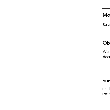
Mod
Suiv
Obj
Word
doc
Sui
Feui
Reto