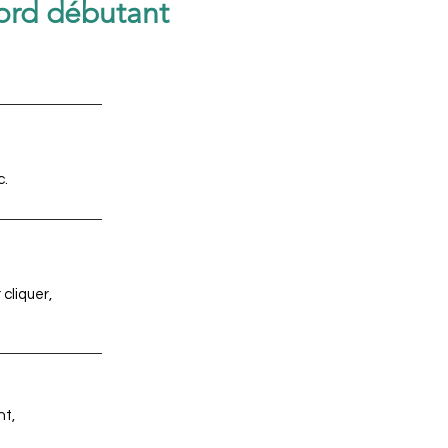
Word débutant
c.
 cliquer,
nt,