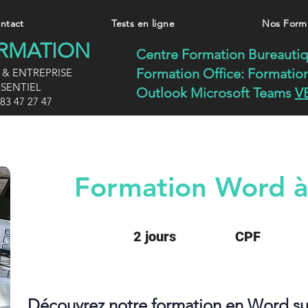
ntact
Tests en ligne
Nos Form
ORMATION
Centre Formation Bureauti
Formation Office:
Formatio
 & ENTREPRISE
SENTIEL
Outlook Microsoft Teams
V
83 47 27 47
Formation Word à
2 jours
CPF
Découvrez notre formation en Word s