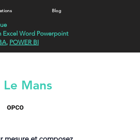
ations
Blog
que
n
Excel
Word
Powerpoint
BA
,
POWER BI
 Le Mans
OPCO
ur mesure et composez