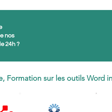
e
de nos
e 24h ?
re, Formation sur les outils Word 