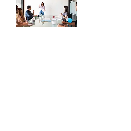
Location de bureau
Pour un besoin spécifique, nous
pouvons nous louer des bureaux,
coworking avec nos partenaires
locaux.
39 Rue du Château d'Eau,
33000 Bordeaux
Notre centre de formation est
spécialisé en bureautique ​​​
Formation Word à Bordeaux. Centre de
formation SPECIALISÉ bureautique. Pour
Entreprise (OPCO) et particulier (CPF) à
distance.