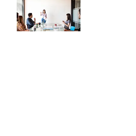
Location de bureau
Pour un besoin spécifique, nous
pouvons nous louer des bureaux,
coworking avec nos partenaires
locaux.
35 Av. Jean Jaurès, 93300
Aubervilliers
Notre centre de formation est
spécialisé en bureautique ​​​
Formation Word à Aubervilliers. Centre
de formation SPECIALISÉ bureautique.