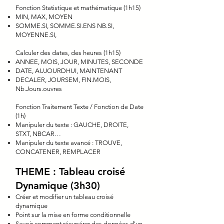
Fonction Statistique et mathématique (1h15)
MIN, MAX, MOYEN
SOMME.SI, SOMME.SI.ENS NB.SI,
MOYENNE.SI,
Calculer des dates, des heures (1h15)
ANNEE, MOIS, JOUR, MINUTES, SECONDE
DATE, AUJOURDHUI, MAINTENANT
DECALER, JOURSEM, FIN.MOIS,
Nb.Jours.ouvres
Fonction Traitement Texte / Fonction de Date
(1h)
Manipuler du texte : GAUCHE, DROITE,
STXT, NBCAR…
Manipuler du texte avancé : TROUVE,
CONCATENER, REMPLACER
THEME : Tableau croisé
Dynamique (3h30)
Créer et modifier un tableau croisé
dynamique
Point sur la mise en forme conditionnelle
Savoir comment récupérer des données d'un