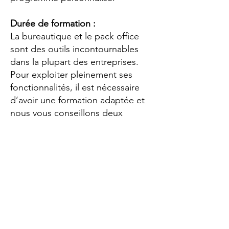
Durée de formation :
La bureautique et le pack office
sont des outils incontournables
dans la plupart des entreprises.
Pour exploiter pleinement ses
fonctionnalités, il est nécessaire
d’avoir une formation adaptée et
nous vous conseillons deux
journées de formation Excel pour
gagner un niveau.
Avant chaque session, un test de
positionnement est réalisé pour
évaluer le niveau des participants
et d’ajuster le contenu de la
formation. Ce
test Excel
est gratuit
et disponible en ligne sur notre