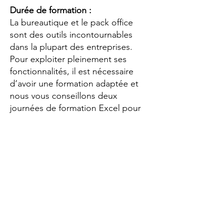
Durée de formation :
La bureautique et le pack office
sont des outils incontournables
dans la plupart des entreprises.
Pour exploiter pleinement ses
fonctionnalités, il est nécessaire
d’avoir une formation adaptée et
nous vous conseillons deux
journées de formation Excel pour
gagner un niveau.
Avant chaque session, un test de
positionnement est réalisé pour
évaluer le niveau des participants
et d’ajuster le contenu de la
formation. Ce
test Excel
est gratuit
et disponible en ligne sur notre
site internet. Pour les entreprises,