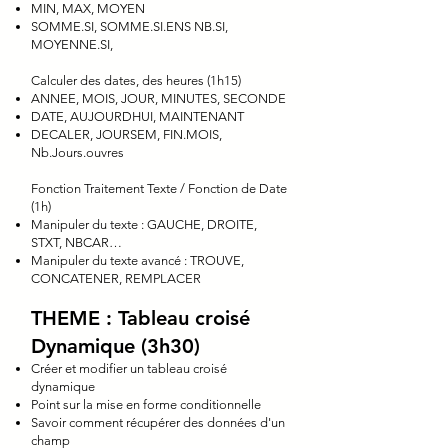
MIN, MAX, MOYEN
SOMME.SI, SOMME.SI.ENS NB.SI,
MOYENNE.SI,
Calculer des dates, des heures (1h15)
ANNEE, MOIS, JOUR, MINUTES, SECONDE
DATE, AUJOURDHUI, MAINTENANT
DECALER, JOURSEM, FIN.MOIS,
Nb.Jours.ouvres
Fonction Traitement Texte / Fonction de Date
(1h)
Manipuler du texte : GAUCHE, DROITE,
STXT, NBCAR…
Manipuler du texte avancé : TROUVE,
CONCATENER, REMPLACER
THEME : Tableau croisé
Dynamique (3h30)
Créer et modifier un tableau croisé
dynamique
Point sur la mise en forme conditionnelle
Savoir comment récupérer des données d'un
champ