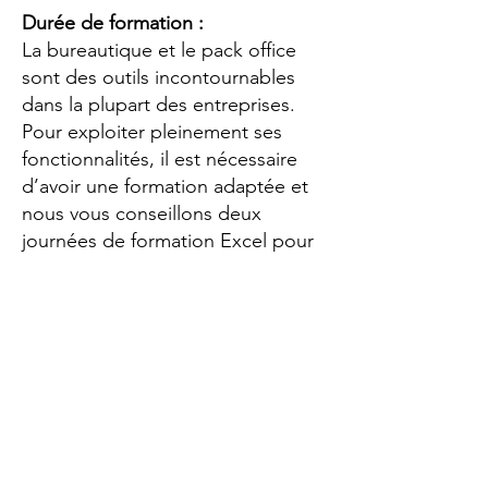
Durée de formation :
La bureautique et le pack office
sont des outils incontournables
dans la plupart des entreprises.
Pour exploiter pleinement ses
fonctionnalités, il est nécessaire
d’avoir une formation adaptée et
nous vous conseillons deux
journées de formation Excel pour
gagner un niveau.
Avant chaque session, un test de
positionnement est réalisé pour
évaluer le niveau des participants
et d’ajuster le contenu de la
formation. Ce
test Excel
est gratuit
et disponible en ligne sur notre
site internet. Pour les entreprises,