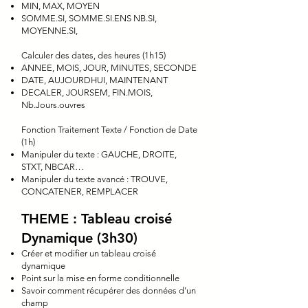
MIN, MAX, MOYEN
SOMME.SI, SOMME.SI.ENS NB.SI,
MOYENNE.SI,
Calculer des dates, des heures (1h15)
ANNEE, MOIS, JOUR, MINUTES, SECONDE
DATE, AUJOURDHUI, MAINTENANT
DECALER, JOURSEM, FIN.MOIS,
Nb.Jours.ouvres
Fonction Traitement Texte / Fonction de Date
(1h)
Manipuler du texte : GAUCHE, DROITE,
STXT, NBCAR…
Manipuler du texte avancé : TROUVE,
CONCATENER, REMPLACER
THEME : Tableau croisé
Dynamique (3h30)
Créer et modifier un tableau croisé
dynamique
Point sur la mise en forme conditionnelle
Savoir comment récupérer des données d'un
champ