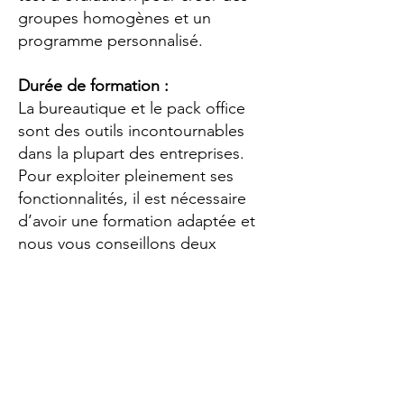
groupes homogènes et un
programme personnalisé.
Durée de formation :
La bureautique et le pack office
sont des outils incontournables
dans la plupart des entreprises.
Pour exploiter pleinement ses
fonctionnalités, il est nécessaire
d’avoir une formation adaptée et
nous vous conseillons deux
journées de formation Excel pour
gagner un niveau.
Avant chaque session, un test de
positionnement est réalisé pour
évaluer le niveau des participants
et d’ajuster le contenu de la