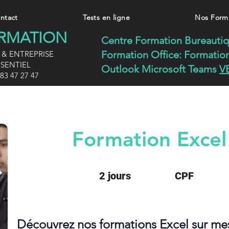
ntact
Tests en ligne
Nos Form
ORMATION
Centre Formation Bureauti
Formation Office:
Formatio
 & ENTREPRISE
SENTIEL
Outlook Microsoft Teams
V
83 47 27 47
Formation Excel
2 jours
CPF
Découvrez nos formations Excel sur mes