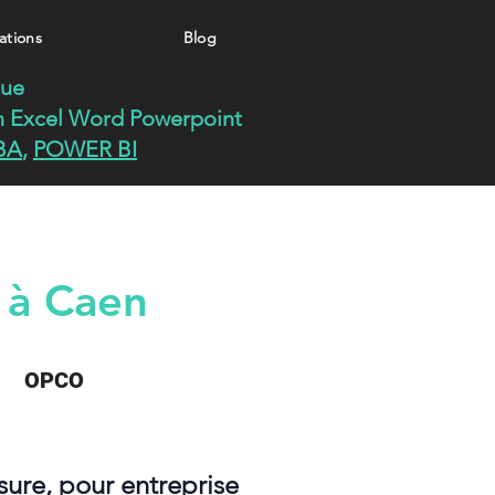
ations
Blog
que
n
Excel
Word
Powerpoint
BA
,
POWER BI
 à Caen
OPCO
ure, pour entreprise