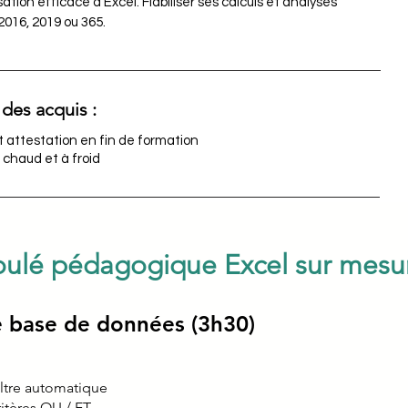
isation efficace d'Excel. Fiabiliser ses calculs et analyses
2016, 2019 ou 365.
 des acquis :
 attestation en fin de formation
 chaud et à froid
ulé pédagogique Excel sur mesu
 base de données (3h30)
iltre automatique
critères OU / ET