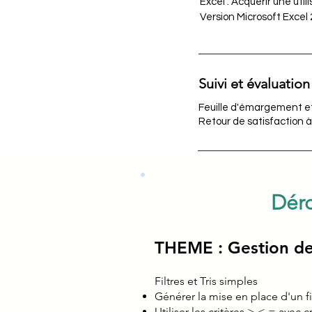
Excel : Acquérir une util
Version Microsoft Excel 
Suivi et évaluation
Feuille d'émargement et
Retour de satisfaction à
Déro
THEME : Gestion de
Filtres et Tris simples
Générer la mise en place d'un f
Utiliser les critères > < = avec 