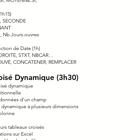
SI, MOYENNE.SI,
(1h15)
S, SECONDE
NANT
 Nb.Jours.ouvres
ction de Date (1h)
, DROITE, STXT, NBCAR…
 TROUVE, CONCATENER, REMPLACER
oisé Dynamique (3h30)
roisé dynamique
itionnelle
 données d'un champ
é dynamique à plusieurs dimensions
colonne
urs tableaux croisés
tions sur Excel