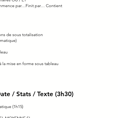
ommence par…Finit par… Contient
ons de sous totalisation
omatique)
bleau
 à la mise en forme sous tableau
te / Stats / Texte (3h30)
atique (1h15)